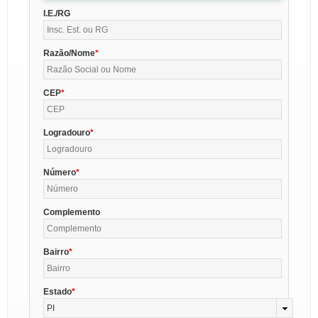
I.E./RG
Razão/Nome
CEP
Logradouro
Número
Complemento
Bairro
Estado
PI